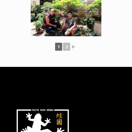
1
2
►