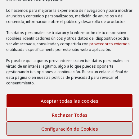
Política de cookies
Lo hacemos para mejorar la experiencia de navegación y para mostrar
Aviso legal
anuncios y contenido personalizados, medición de anuncios y del
contenido, información sobre el público y desarrollo de productos.
Política de privacidad
Tus datos personales se tratarán y la información de tu dispositivo
(cookies, identificadores únicos y otros datos del dispositivo) podrá
ser almacenada, consultada y compartida con
proveedores externos
o utilizada específicamente por este sitio web o aplicación.
Es posible que algunos proveedores traten tus datos personales en
virtud de un interés legítimo, algo a lo que puedes oponerte
gestionando tus opciones a continuación. Busca un enlace al final de
esta página o en nuestra política de privacidad para revocar el
consentimiento.
Aceptar todas las cookies
©2026 Escuela de Bonsai Online. Desarrollo web realizado
Rechazar Todas
por Smythsys IT Consulting.
Configuración de Cookies