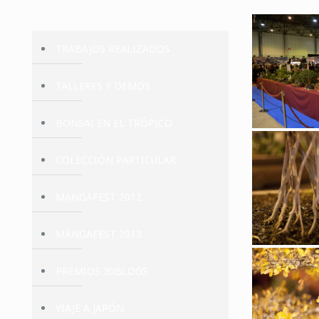
TRABAJOS REALIZADOS
TALLERES Y DEMOS
BONSAI EN EL TRÓPICO
COLECCIÓN PARTICULAR
MANGAFEST 2012
MANGAFEST 2013
PREMIOS 20BLOGS
VIAJE A JAPÓN