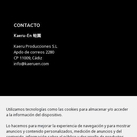
CONTACTO
Kaeru-En 蛙園
Kaeru Producciones S.L
Apdo de correos 2280
CP 11009, Cádiz
info@kaeruen.com
Menú
Utilizamos tecnologías como las cookies para almacenar y/o acceder
a la información del dispositivo.
Política de cookies
Lo hacemos para mejorar la experiencia de navegación y para mostrar
Aviso legal
anuncios y contenido personalizados, medición de anuncios y del
contenido, información sobre el público y desarrollo de productos.