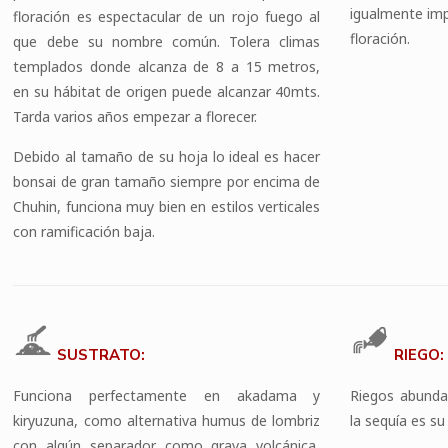
igualmente imp
floración es espectacular de un rojo fuego al
floración.
que debe su nombre común. Tolera climas
templados donde alcanza de 8 a 15 metros,
en su hábitat de origen puede alcanzar 40mts.
Tarda varios años empezar a florecer.
Debido al tamaño de su hoja lo ideal es hacer
bonsai de gran tamaño siempre por encima de
Chuhin, funciona muy bien en estilos verticales
con ramificación baja.
SUSTRATO:
RIEGO:
Funciona perfectamente en akadama y
Riegos abunda
kiryuzuna, como alternativa humus de lombriz
la sequía es s
con algún separador como grava volcánica,