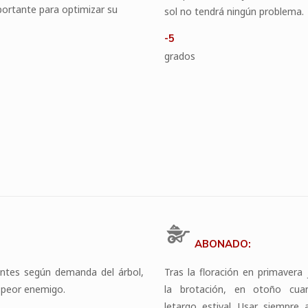
ortante para optimizar su
sol no tendrá ningún problema.
-5
grados
ABONADO:
ntes según demanda del árbol,
Tras la floración en primavera
u peor enemigo.
la brotación, en otoño cua
letargo estival. Usar siempre