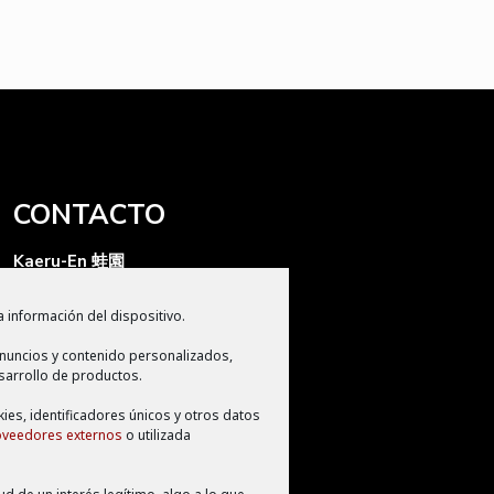
CONTACTO
Kaeru-En 蛙園
Kaeru Producciones S.L
 información del dispositivo.
Apdo de correos 2280
nuncios y contenido personalizados,
CP 11009, Cádiz
sarrollo de productos.
info@kaeruen.com
kies, identificadores únicos y otros datos
oveedores externos
o utilizada