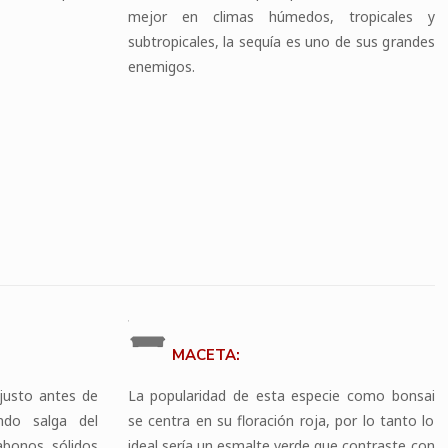
mejor en climas húmedos, tropicales y
subtropicales, la sequía es uno de sus grandes
enemigos.
MACETA:
 justo antes de
La popularidad de esta especie como bonsai
ndo salga del
se centra en su floración roja, por lo tanto lo
 abonos sólidos
ideal sería un esmalte verde que contraste con