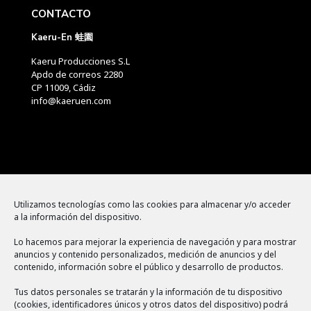
CONTACTO
Kaeru-En 蛙園
Kaeru Producciones S.L
Apdo de correos 2280
CP 11009, Cádiz
info@kaeruen.com
Menú
Utilizamos tecnologías como las cookies para almacenar y/o acceder
a la información del dispositivo.
Política de cookies
Lo hacemos para mejorar la experiencia de navegación y para mostrar
Aviso legal
anuncios y contenido personalizados, medición de anuncios y del
contenido, información sobre el público y desarrollo de productos.
Política de privacidad
Tus datos personales se tratarán y la información de tu dispositivo
(cookies, identificadores únicos y otros datos del dispositivo) podrá