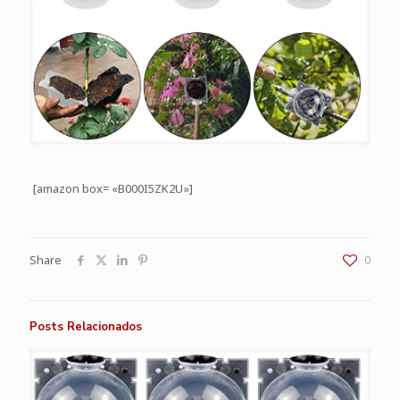
[amazon box= «B000I5ZK2U»]
Share
0
Posts Relacionados