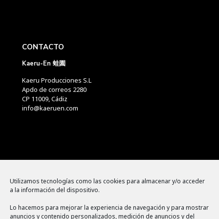
CONTACTO
Kaeru-En 蛙園
Kaeru Producciones S.L
Apdo de correos 2280
CP 11009, Cádiz
info@kaeruen.com
Menú
Utilizamos tecnologías como las cookies para almacenar y/o acceder
a la información del dispositivo.
Política de cookies
Lo hacemos para mejorar la experiencia de navegación y para mostrar
Aviso legal
anuncios y contenido personalizados, medición de anuncios y del