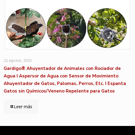
22 agosto, 2023
Gardigo® Ahuyentador de Animales con Rociador de
Agua I Aspersor de Agua con Sensor de Movimiento
Ahuyentador de Gatos, Palomas, Perros, Etc. I Espanta
Gatos sin Químicos/Veneno Repelente para Gatos
Leer más