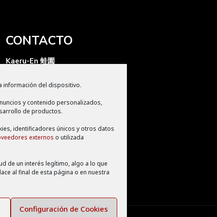
CONTACTO
Kaeru-En 蛙園
Kaeru Producciones S.L
 información del dispositivo.
Apdo de correos 2280
nuncios y contenido personalizados,
CP 11009, Cádiz
sarrollo de productos.
info@kaeruen.com
kies, identificadores únicos y otros datos
oveedores externos
o utilizada
d de un interés legítimo, algo a lo que
ce al final de esta página o en nuestra
Configuración de Cookies