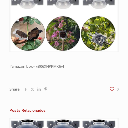
[amazon box= «B06XNPPMK6»]
Share
0
Posts Relacionados