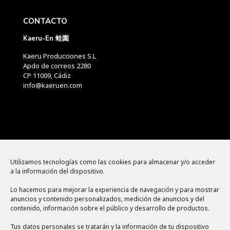
CONTACTO
Kaeru-En 蛙園
Kaeru Producciones S.L
Apdo de correos 2280
CP 11009, Cádiz
info@kaeruen.com
Menú
Utilizamos tecnologías como las cookies para almacenar y/o acceder
a la información del dispositivo.
Política de cookies
Lo hacemos para mejorar la experiencia de navegación y para mostrar
Aviso legal
anuncios y contenido personalizados, medición de anuncios y del
contenido, información sobre el público y desarrollo de productos.
Política de privacidad
Tus datos personales se tratarán y la información de tu dispositivo