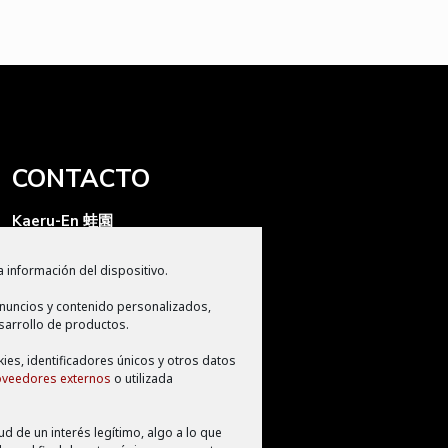
CONTACTO
Kaeru-En 蛙園
Kaeru Producciones S.L
 información del dispositivo.
Apdo de correos 2280
nuncios y contenido personalizados,
CP 11009, Cádiz
sarrollo de productos.
info@kaeruen.com
kies, identificadores únicos y otros datos
oveedores externos
o utilizada
d de un interés legítimo, algo a lo que