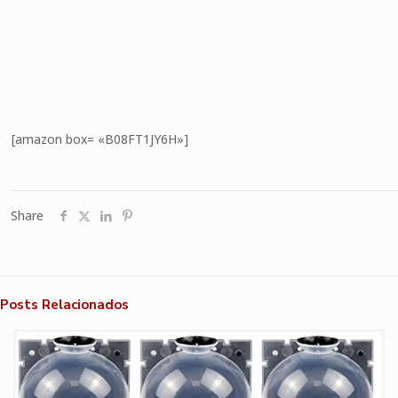
[amazon box= «B08FT1JY6H»]
Share
Posts Relacionados