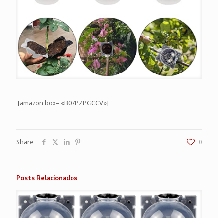
[amazon box= «B07PZPGCCV»]
Share
0
Posts Relacionados