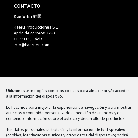
CONTACTO
Kaeru-En 蛙園
Kaeru Producciones S.L
Apdo de correos 2280
CP 11009, Cádiz
info@kaeruen.com
Menú
Utilizamos tecnologías como las cookies para almacenar y/o acceder
a la información del dispositivo.
Política de cookies
Lo hacemos para mejorar la experiencia de navegación y para mostrar
Aviso legal
anuncios y contenido personalizados, medición de anuncios y del
contenido, información sobre el público y desarrollo de productos.
Política de privacidad
Tus datos personales se tratarán y la información de tu dispositivo
(cookies, identificadores únicos y otros datos del dispositivo) podrá