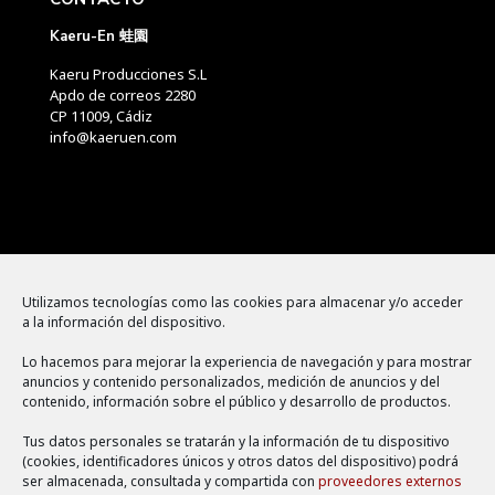
Kaeru-En 蛙園
Kaeru Producciones S.L
Apdo de correos 2280
CP 11009, Cádiz
info@kaeruen.com
Menú
Utilizamos tecnologías como las cookies para almacenar y/o acceder
a la información del dispositivo.
Política de cookies
Lo hacemos para mejorar la experiencia de navegación y para mostrar
Aviso legal
anuncios y contenido personalizados, medición de anuncios y del
contenido, información sobre el público y desarrollo de productos.
Política de privacidad
Tus datos personales se tratarán y la información de tu dispositivo
(cookies, identificadores únicos y otros datos del dispositivo) podrá
ser almacenada, consultada y compartida con
proveedores externos