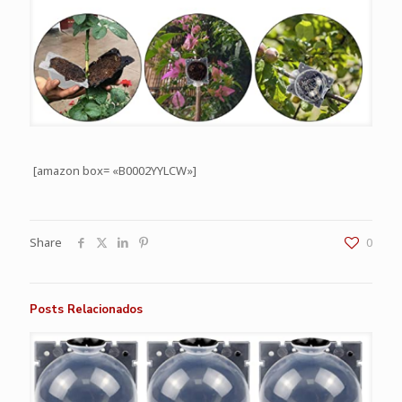
[amazon box= «B0002YYLCW»]
Share
0
Posts Relacionados