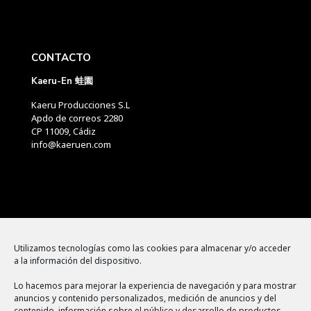
CONTACTO
Kaeru-En 蛙園
Kaeru Producciones S.L
Apdo de correos 2280
CP 11009, Cádiz
info@kaeruen.com
Menú
Utilizamos tecnologías como las cookies para almacenar y/o acceder
a la información del dispositivo.
Política de cookies
Lo hacemos para mejorar la experiencia de navegación y para mostrar
Aviso legal
anuncios y contenido personalizados, medición de anuncios y del
contenido, información sobre el público y desarrollo de productos.