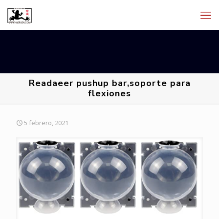
Readaeer pushup bar,soporte para
flexiones
5 febrero, 2021