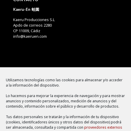
Kaeru-En 蛙園
Kaeru Producciones S.L
Apdo de correos 2280
CP 11009, Cádiz
info@kaeruen.com
Menú
Utilizamos tecnologías como las cookies para almacenar y/o acceder
a la información del dispositivo.
Política de cookies
Lo hacemos para mejorar la experiencia de navegación y para mostrar
Aviso legal
anuncios y contenido personalizados, medición de anuncios y del
contenido, información sobre el público y desarrollo de productos.
Política de privacidad
Tus datos personales se tratarán y la información de tu dispositivo
(cookies, identificadores únicos y otros datos del dispositivo) podrá
ser almacenada, consultada y compartida con
proveedores externos