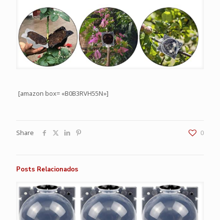
[amazon box= «B0B3RVH55N»]
Share
0
Posts Relacionados