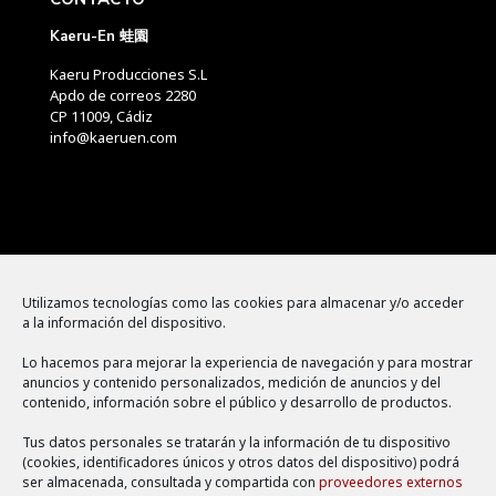
Kaeru-En 蛙園
Kaeru Producciones S.L
Apdo de correos 2280
CP 11009, Cádiz
info@kaeruen.com
Menú
Utilizamos tecnologías como las cookies para almacenar y/o acceder
a la información del dispositivo.
Política de cookies
Lo hacemos para mejorar la experiencia de navegación y para mostrar
Aviso legal
anuncios y contenido personalizados, medición de anuncios y del
contenido, información sobre el público y desarrollo de productos.
Política de privacidad
Tus datos personales se tratarán y la información de tu dispositivo
(cookies, identificadores únicos y otros datos del dispositivo) podrá
ser almacenada, consultada y compartida con
proveedores externos