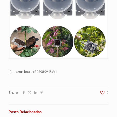
[amazon box= «B0798KV45V»]
Share
0
Posts Relacionados