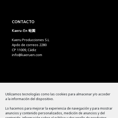
CONTACTO
Kaeru-En 蛙園
Kaeru Producciones S.L
Apdo de correos 2280
CP 11009, Cádiz
info@kaeruen.com
Menú
Utilizamos tecnologías como las cookies para almacenar y/o acceder
a la información del dispositivo.
Política de cookies
Lo hacemos para mejorar la experiencia de navegación y para mostrar
Aviso legal
anuncios y contenido personalizados, medición de anuncios y del
contenido, información sobre el público y desarrollo de productos.