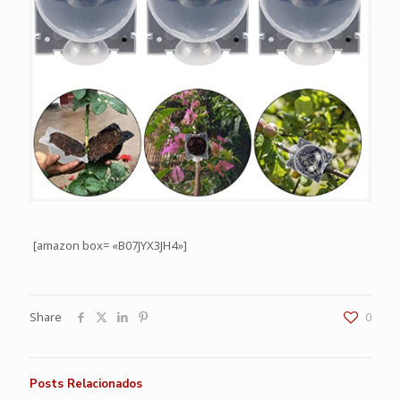
[amazon box= «B07JYX3JH4»]
Share
0
Posts Relacionados