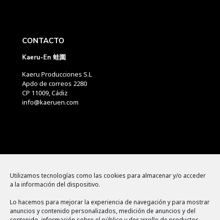
CONTACTO
Kaeru-En 蛙園
Kaeru Producciones S.L
Apdo de correos 2280
CP 11009, Cádiz
info@kaeruen.com
Menú
Utilizamos tecnologías como las cookies para almacenar y/o acceder
a la información del dispositivo.
Política de cookies
Lo hacemos para mejorar la experiencia de navegación y para mostrar
Aviso legal
anuncios y contenido personalizados, medición de anuncios y del
contenido, información sobre el público y desarrollo de productos.