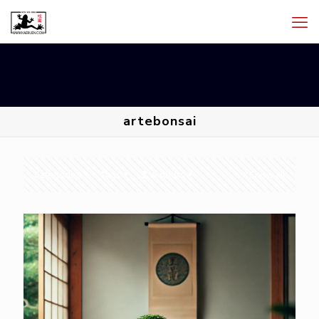
artebonsai
Categories
Tags
Authors
Show all