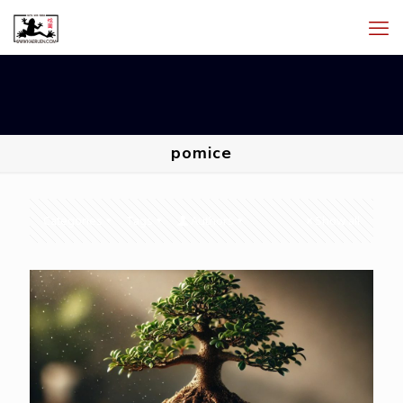
pomice
Categories
Tags
Authors
Show all