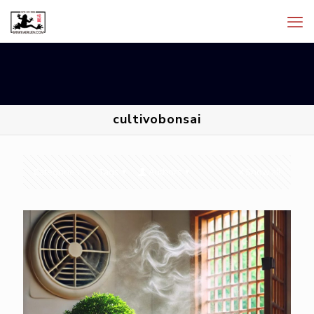
cultivobonsai
Categories
Tags
Authors
Show all