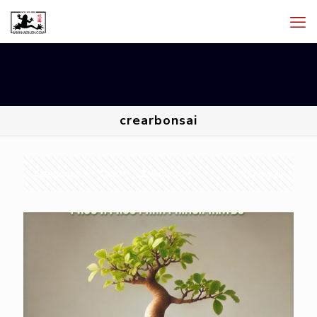
crearbonsai
Categories
Tags
Authors
Show all