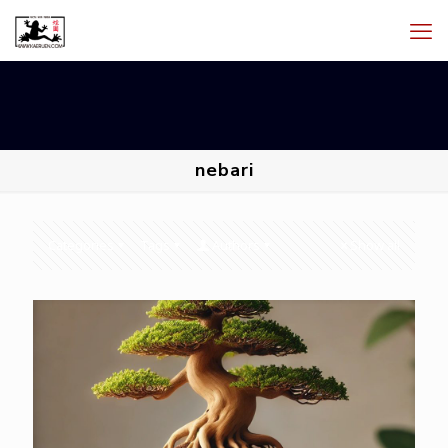
nebari
Categories
Tags
Authors
Show all