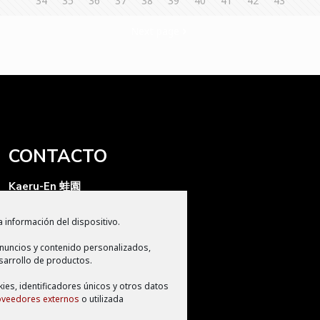
34
35
36
37
38
39
40
41
42
43
Next page
CONTACTO
Kaeru-En 蛙園
Kaeru Producciones S.L
 información del dispositivo.
Apdo de correos 2280
nuncios y contenido personalizados,
CP 11009, Cádiz
sarrollo de productos.
info@kaeruen.com
kies, identificadores únicos y otros datos
oveedores externos
o utilizada