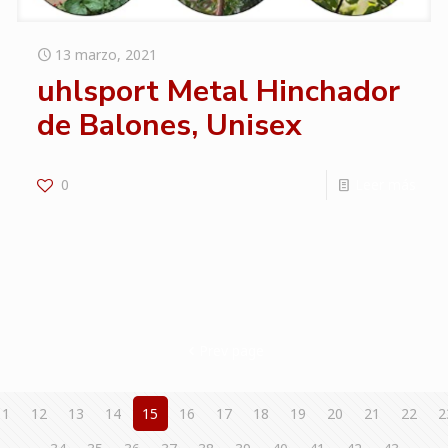
13 marzo, 2021
uhlsport Metal Hinchador
de Balones, Unisex
0
Leer más
Prev page
11
12
13
14
15
16
17
18
19
20
21
22
2