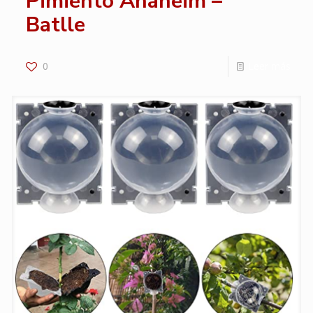
Pimiento Anaheim –
Batlle
0
Leer más