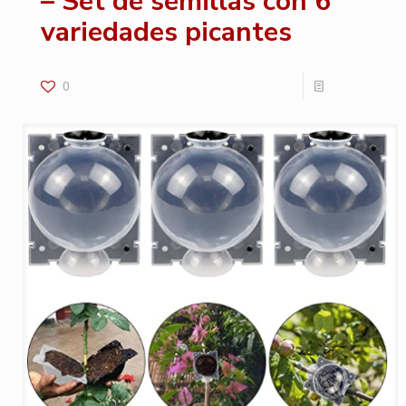
– Set de semillas con 6
variedades picantes
0
Leer más