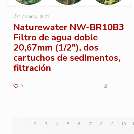
17 marzo, 2021
Naturewater NW-BR10B3
Filtro de agua doble
20,67mm (1/2″), dos
cartuchos de sedimentos,
filtración
0
Leer más
1
2
3
4
5
6
7
8
9
10