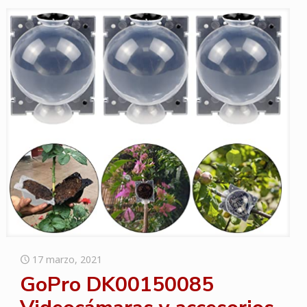
17 marzo, 2021
GoPro DK00150085