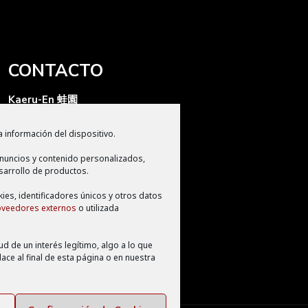
CONTACTO
Kaeru-En 蛙園
Kaeru Producciones S.L
 información del dispositivo.
Apdo de correos 2280
nuncios y contenido personalizados,
CP 11009, Cádiz
sarrollo de productos.
info@kaeruen.com
kies, identificadores únicos y otros datos
oveedores externos
o utilizada
d de un interés legítimo, algo a lo que
ce al final de esta página o en nuestra