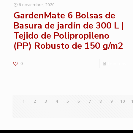
6 noviembre, 2020
GardenMate 6 Bolsas de
Basura de jardín de 300 L |
Tejido de Polipropileno
(PP) Robusto de 150 g/m2
0
Leer más
1
2
3
4
5
6
7
8
9
10